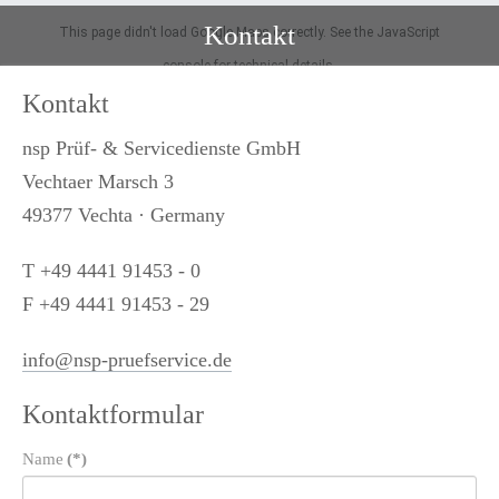
Kontakt
This page didn't load Google Maps correctly. See the JavaScript
console for technical details.
Kontakt
nsp Prüf- & Servicedienste GmbH
Vechtaer Marsch 3
49377 Vechta
·
Germany
T +49 4441 91453 - 0
F +49 4441 91453 - 29
info@nsp-pruefservice.de
Kontaktformular
Name
(*)